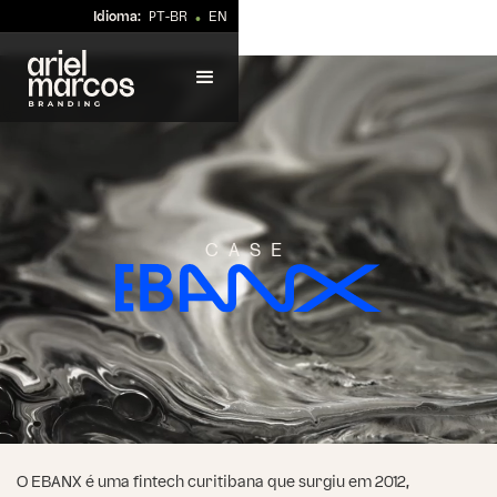
Idioma:
PT-BR
EN
•
CASE
O EBANX é uma fintech curitibana que surgiu em 2012,